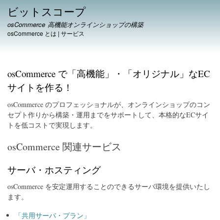
メ
ビットスコープ
イ
osCommerce 高機能オンラインショップの構築
ン
osCommerce とは
|
サービス
コ
ン
テ
ン
osCommerce で「高機能」・「オリジナル」なEC
ツ
サイトを作る！
に
移
osCommerce のプロフェッショナルが、オンラインショップのコン
動
セプト作りから構築・運用までをサポートして、本格的なECサイ
トを低コストで実現します。
osCommerce 関連サービス
サーバ・ホスティング
osCommerce を安定運用することのできるサーバ環境を提供いたし
ます。
「共用サーバ・プラン」