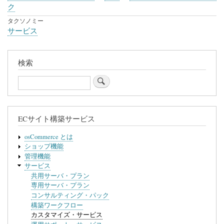
ブ
ク
ッ
タクソノミー
サービス
ク
横
断
検索
リ
Search
ン
ク:
カ
ECサイト構築サービス
ス
osCommerce とは
タ
ショップ機能
管理機能
マ
サービス
イ
共用サーバ・プラン
専用サーバ・プラン
ズ・
コンサルティング・パック
サ
構築ワークフロー
カスタマイズ・サービス
ー