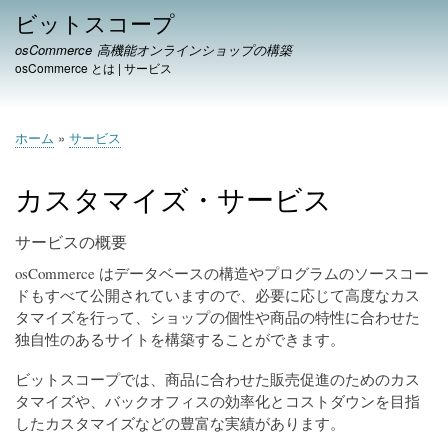
メ
ビットスコープ
イ
osCommerce 高機能オンラインショップの構築
ン
osCommerce とは
|
サービス
コ
ン
テ
ホーム
サービス
ン
パ
ツ
ン
に
カスタマイズ・サービス
く
移
ず
動
サービスの概要
osCommerce はデータベースの構造やプログラムのソースコー
ドもすべて公開されていますので、必要に応じて高度なカス
タマイズを行って、ショップの個性や商品の特性に合わせた
独自性のあるサイトを構築することができます。
ビットスコープでは、商品に合わせた販売促進のためのカス
タマイズや、バックオフィスの効率化とコストダウンを目指
したカスタマイズなどの豊富な実績があります。