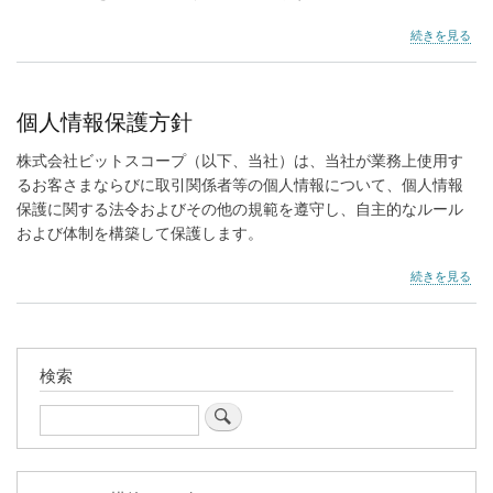
セ
続きを見る
キ
ュ
リ
テ
個人情報保護方針
ィ
ポ
株式会社ビットスコープ（以下、当社）は、当社が業務上使用す
リ
るお客さまならびに取引関係者等の個人情報について、個人情報
シ
ー
保護に関する法令およびその他の規範を遵守し、自主的なルール
の
および体制を構築して保護します。
個
続きを見る
人
情
報
保
護
検索
方
針
Search
の