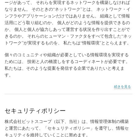
ージがあって、 それらを実現するネットワークを構築しなければ
なりません。 そのときの“ネットワーク”とは、 ネットワーク・イ
ンフラやアプリケーションだけではありません。 組織として情報
活用にどう取り組むのか、 個人がどのような情報を提供できるの
か、 個人と個人が協力しあって運営する状況を作り出すことがで
きるのか。 それらのヒューマン・ファクタをすべて包含した“ネッ
トワーク”が実現するものを、 私たちは“情報環境”ととらえます。
個々のコミュニティや組織が必要としている情報環境を実現する
ためには、 技術と人の橋渡しをするコーディネートが必要です。
私たちは、そのような提案を発信する企業でありたいと考えま
す。
会
続きを見る
社
情
報
の
セキュリティポリシー
株式会社ビットスコープ（以下、当社）は、情報管理体制の構築
と運営にあたって、「セキュリティポリシー」を遵守し、情報セ
キュリティを維持していくことに努めます。