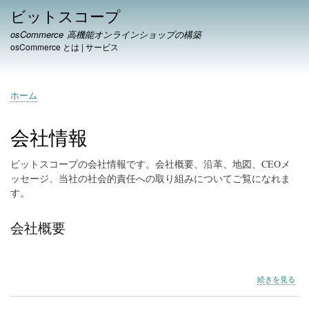
メ
ビットスコープ
イ
osCommerce 高機能オンラインショップの構築
ン
osCommerce とは
|
サービス
コ
ン
テ
ホーム
ン
パ
ツ
ン
に
会社情報
く
移
ず
動
ビットスコープの会社情報です。会社概要、沿革、地図、CEOメ
ッセージ、当社の社会的責任への取り組みについてご覧になれま
す。
会社概要
会
続きを見る
社
概