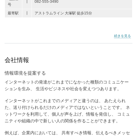
┃
082-555-3490
号
最寄駅
┃
アストラムライン 大塚駅 徒歩15分
ア
続きを見る
ク
セ
ス
の
会社情報
情報環境を提案する
インターネットの発達がこれまでになかった種類のコミュニケー
ションを生み、 生活やビジネスや社会を変えつつあります。
インターネットがこれまでのメディアと違うのは、 あたえられ
た、送り付けられるだけのメディアではないということです。 ネ
ットワークを利用して、個人が声を上げ、情報を発信し、 コミュ
ニティや組織の中で新しい人の関係を作ることができます。
例えば、企業内においては、 共有すべき情報、伝えるべきメッセ