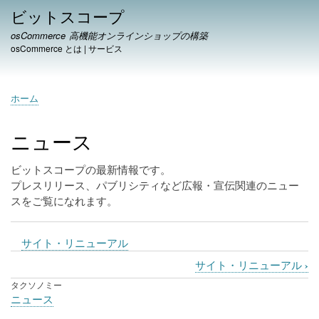
メ
ビットスコープ
イ
osCommerce 高機能オンラインショップの構築
ン
osCommerce とは
|
サービス
コ
ン
テ
ホーム
ン
パ
ツ
ン
に
ニュース
く
移
ず
動
ビットスコープの最新情報です。
プレスリリース、パブリシティなど広報・宣伝関連のニュー
スをご覧になれます。
サイト・リニューアル
›
サイト・リニューアル
ブ
タクソノミー
ッ
ニュース
ク