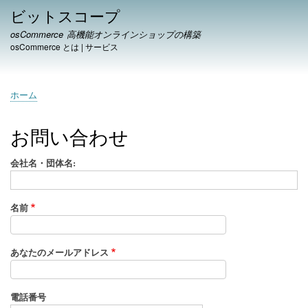
メ
ビットスコープ
イ
osCommerce 高機能オンラインショップの構築
ン
osCommerce とは
|
サービス
コ
ン
テ
ホーム
ン
パ
ツ
ン
に
お問い合わせ
く
移
ず
動
会社名・団体名:
名前
あなたのメールアドレス
電話番号